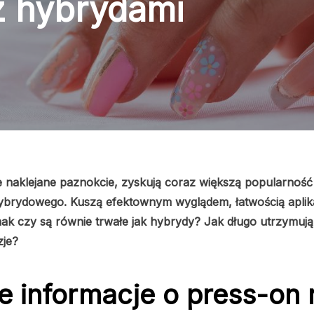
z hybrydami
we naklejane paznokcie, zyskują coraz większą popularnoś
ybrydowego. Kuszą efektownym wyglądem, łatwością aplika
ednak czy są równie trwałe jak hybrydy? Jak długo utrzymują
zje?
 informacje o press-on n