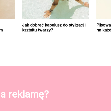
Jak dobrać kapelusz do stylizacji i
Plisowa
ym
kształtu twarzy?
na każd
na reklamę?