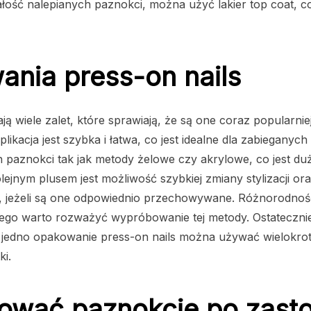
łość nalepianych paznokci, można użyć lakier top coat, c
ania press-on nails
ją wiele zalet, które sprawiają, że są one coraz popular
likacja jest szybka i łatwa, co jest idealne dla zabieganych
 paznokci tak jak metody żelowe czy akrylowe, co jest du
ejnym plusem jest możliwość szybkiej zmiany stylizacji or
s, jeżeli są one odpowiednio przechowywane. Różnorodnoś
ego warto rozważyć wypróbowanie tej metody. Ostatecznie,
 jedno opakowanie press-on nails można używać wielokrotn
ki.
nować paznokcie po zast