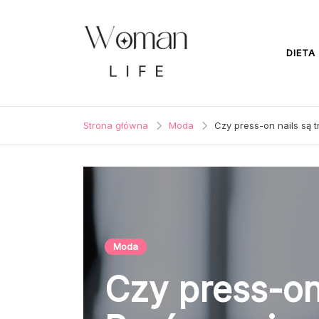
Przejdź
do
treści
DIETA
WomanLife
Strona główna
Moda
Czy press-on nails są 
Moda
Czy press-on