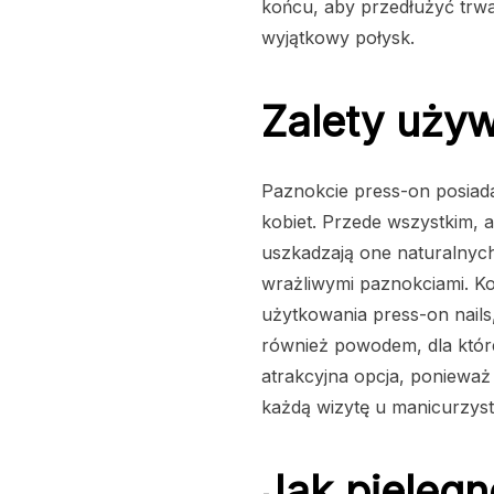
końcu, aby przedłużyć trwa
wyjątkowy połysk.
Zalety używ
Paznokcie press-on posiada
kobiet. Przede wszystkim, ap
uszkadzają one naturalnych
wrażliwymi paznokciami. Kol
użytkowania press-on nail
również powodem, dla któr
atrakcyjna opcja, ponieważ
każdą wizytę u manicurzyst
Jak pielęg