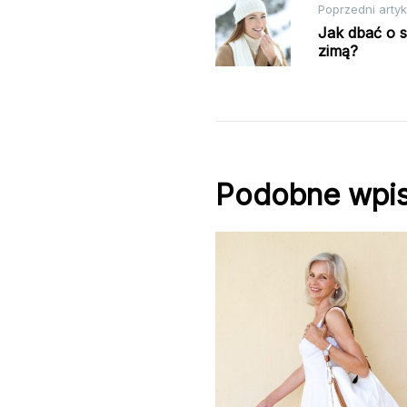
Nawigacja
Poprzedni artyk
Jak dbać o s
wpisu
zimą?
Podobne wpi