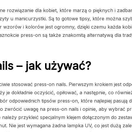
ne rozwiązanie dla kobiet, które marzą o pięknych i zadba
zyty u manicurzystki. Są to gotowe tipsy, które można szy
 wzorów i kolorów jest ogromny, dzięki czemu każda kobie
aznokcie press-on są także znakomitą alternatywą dla trady
ils – jak używać?
ściwie stosować press-on nails. Pierwszym krokiem jest od
y je dokładnie oczyścić, opiłować, a następnie, co równie
ór odpowiednich tipsów press-on, które najlepiej pasują do
o zwrócić uwagę na press-on nails i opinie, aby wybrać p
e należy przykleić specjalnym klejem dołączonym do zestaw
inut. Nie jest wymagana żadna lampka UV, co jest dużą zal