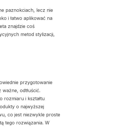
ne paznokciach, lecz nie
bko i łatwo aplikować na
ta znajdzie coś
cyjnych metod stylizacji,
powiednie przygotowanie
ż ważne, odtłuścić.
 rozmiaru i kształtu
rodukty o najwyższej
u, co jest niezwykle proste
etą tego rozwiązania. W