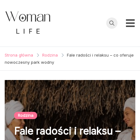
Przejdź
do
treści
WomanLife
Strona główna
Rodzina
Fale radości i relaksu – co oferuje
nowoczesny park wodny
Rodzina
Fale radości i relaksu –